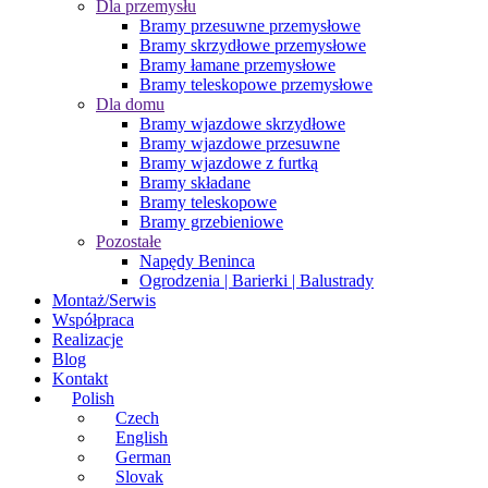
Dla przemysłu
Bramy przesuwne przemysłowe
Bramy skrzydłowe przemysłowe
Bramy łamane przemysłowe
Bramy teleskopowe przemysłowe
Dla domu
Bramy wjazdowe skrzydłowe
Bramy wjazdowe przesuwne
Bramy wjazdowe z furtką
Bramy składane
Bramy teleskopowe
Bramy grzebieniowe
Pozostałe
Napędy Beninca
Ogrodzenia | Barierki | Balustrady
Montaż/Serwis
Współpraca
Realizacje
Blog
Kontakt
Polish
Czech
English
German
Slovak