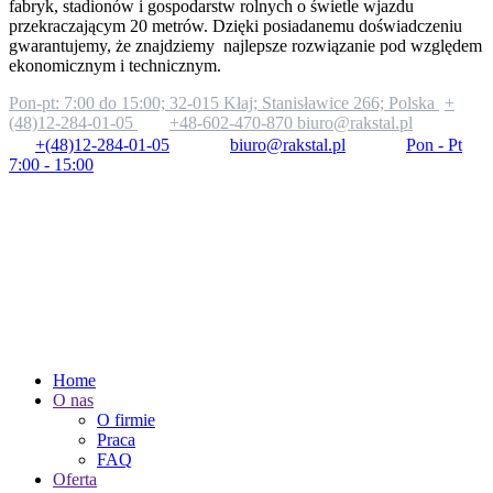
fabryk, stadionów i gospodarstw rolnych o świetle wjazdu
przekraczającym 20 metrów. Dzięki posiadanemu doświadczeniu
gwarantujemy, że znajdziemy najlepsze rozwiązanie pod względem
ekonomicznym i technicznym.
Pon-pt: 7:00 do 15:00;
32-015 Kłaj; Stanisławice 266; Polska
+
(48)12-284-01-05
+48-602-470-870
biuro@rakstal.pl
+(48)12-284-01-05
biuro@rakstal.pl
Pon - Pt
7:00 - 15:00
Home
O nas
O firmie
Praca
FAQ
Oferta