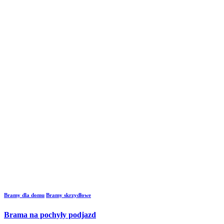
Bramy dla domu
Bramy skrzydłowe
Brama na pochyły podjazd