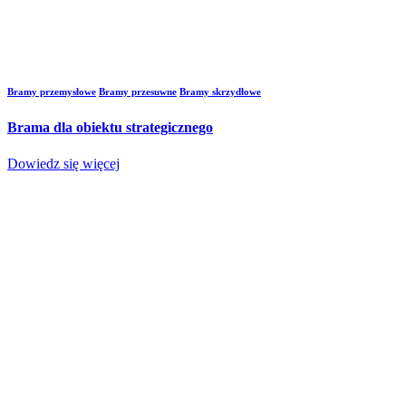
Bramy przemysłowe
Bramy przesuwne
Bramy skrzydłowe
Brama dla obiektu strategicznego
Dowiedz się więcej