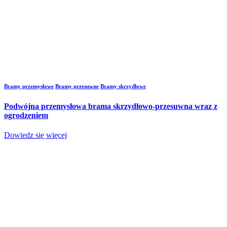
Bramy przemysłowe
Bramy przesuwne
Bramy skrzydłowe
Podwójna przemysłowa brama skrzydłowo-przesuwna wraz z
ogrodzeniem
Dowiedz się więcej