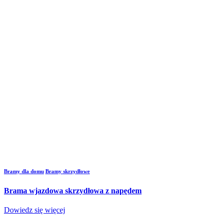
Bramy dla domu
Bramy skrzydłowe
Brama wjazdowa skrzydłowa z napędem
Dowiedz się więcej