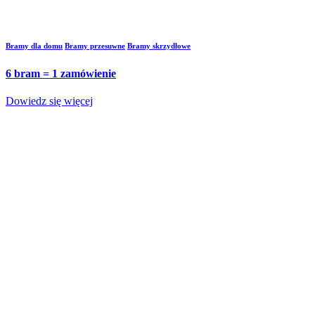
Bramy dla domu
Bramy przesuwne
Bramy skrzydłowe
6 bram = 1 zamówienie
Dowiedz się więcej