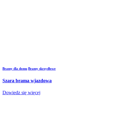
Bramy dla domu
Bramy skrzydłowe
Szara brama wjazdowa
Dowiedz się więcej