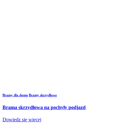
Bramy dla domu
Bramy skrzydłowe
Brama skrzydłowa na pochyły podjazd
Dowiedz się więcej