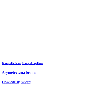
Bramy dla domu
Bramy skrzydłowe
Asymetryczna brama
Dowiedz się więcej