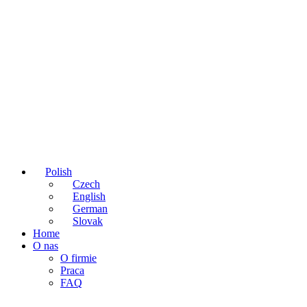
Polish
Czech
English
German
Slovak
Home
O nas
O firmie
Praca
FAQ