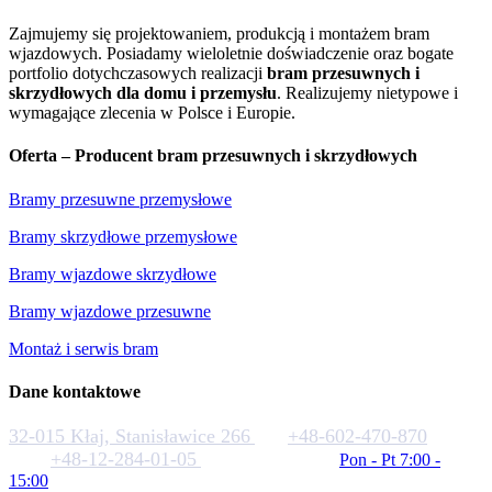
Zajmujemy się projektowaniem, produkcją i montażem bram
wjazdowych. Posiadamy wieloletnie doświadczenie oraz bogate
portfolio dotychczasowych realizacji
bram przesuwnych i
skrzydłowych dla domu i przemysłu
. Realizujemy nietypowe i
wymagające zlecenia w Polsce i Europie.
Oferta – Producent bram przesuwnych i skrzydłowych
Bramy przesuwne przemysłowe
Bramy skrzydłowe przemysłowe
Bramy wjazdowe skrzydłowe
Bramy wjazdowe przesuwne
Montaż i serwis bram
Dane kontaktowe
32-015 Kłaj, Stanisławice 266
+48-602-470-870
+48-12-284-01-05
biuro@rakstal.pl
Pon - Pt 7:00 -
15:00